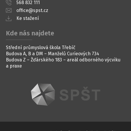
568 832 111
office@spst.cz
Ke stažení
Kde nás najdete
Střední průmyslová škola Třebíč
Budova A, B a DM – Manželů Curieových 734
Budova Z – Žďárského 183 – areál odborného výcviku
a praxe