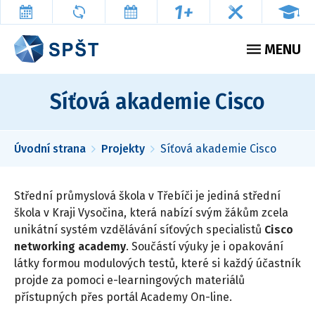
Přejít
k
Plovoucí
hlavnímu
menu
obsahu
MENU
Síťová akademie Cisco
Úvodní strana
Projekty
Síťová akademie Cisco
Drobečková
navigace
Střední průmyslová škola v Třebíči je jediná střední
škola v Kraji Vysočina, která nabízí svým žákům zcela
unikátní systém vzdělávání síťových specialistů
Cisco
networking academy
. Součástí výuky je i opakování
látky formou modulových testů, které si každý účastník
projde za pomoci e-learningových materiálů
přístupných přes portál Academy On-line.