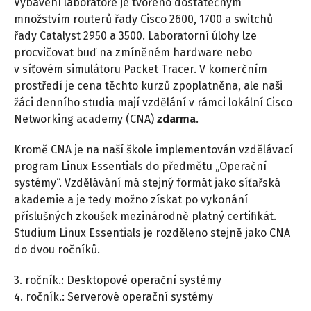
Vybavení laboratoře je tvořeno dostatečným
množstvím routerů řady Cisco 2600, 1700 a switchů
řady Catalyst 2950 a 3500. Laboratorní úlohy lze
procvičovat buď na zmíněném hardware nebo
v síťovém simulátoru Packet Tracer. V komerčním
prostředí je cena těchto kurzů zpoplatněna, ale naši
žáci denního studia mají vzdělání v rámci lokální Cisco
Networking academy (CNA)
zdarma
.
Kromě CNA je na naší škole implementován vzdělávací
program Linux Essentials do předmětu „Operační
systémy“. Vzdělávání má stejný formát jako síťařská
akademie a je tedy možno získat po vykonání
příslušných zkoušek mezinárodně platný certifikát.
Studium Linux Essentials je rozděleno stejně jako CNA
do dvou ročníků.
3. ročník.: Desktopové operační systémy
4. ročník.: Serverové operační systémy