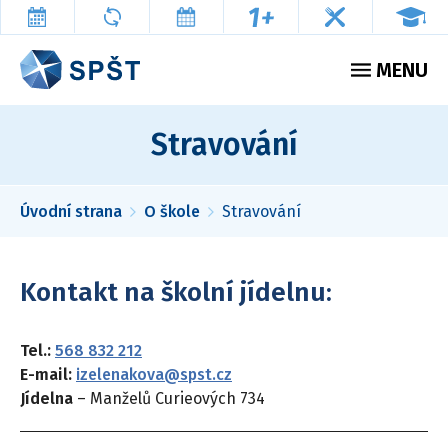
Přejít
k
Plovoucí
hlavnímu
menu
obsahu
MENU
Stravování
Úvodní strana
O škole
Stravování
Drobečková
navigace
Kontakt na školní jídelnu:
Tel.:
568 832 212
E-mail:
izelenakova@spst.cz
Jídelna
– Manželů Curieových 734