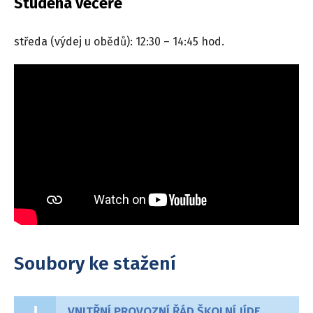
Studená večeře
středa (výdej u obědů): 12:30 – 14:45 hod.
Soubory ke stažení
VNITŘNÍ PROVOZNÍ ŘÁD ŠKOLNÍ JÍDELNY od 1. 1. 2024