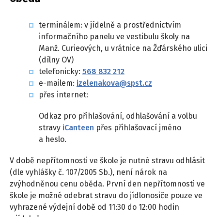
terminálem: v jídelně a prostřednictvím
informačního panelu ve vestibulu školy na
Manž. Curieových, u vrátnice na Žďárského ulici
(dílny OV)
telefonicky:
568 832 212
e-mailem:
izelenakova@spst.cz
přes internet:
Odkaz pro přihlašování, odhlašování a volbu
stravy
iCanteen
přes přihlašovací jméno
a heslo.
V době nepřítomnosti ve škole je nutné stravu odhlásit
(dle vyhlášky č. 107/2005 Sb.), není nárok na
zvýhodněnou cenu oběda. První den nepřítomnosti ve
škole je možné odebrat stravu do jídlonosiče pouze ve
vyhrazené výdejní době od 11:30 do 12:00 hodin